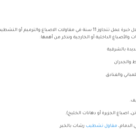
بفضل الله نقدم خدمات متميزة واحترافية ومن وخلال خبرة عمل تتجاوز 11 سنة في م
والأصباغ الداخلية أو الخارجية ونذكر من أهمها:
ديدة بالشرقية
ط والجدران
اني والفنادق.
يف.
ن، اصباغ الجزيرة أو دهانات الخليج).
 الدمام،
مقاول تشطيب
رشات بالخبر.