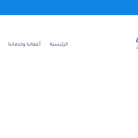
الرئيسية‎
أعمالنا وخدماتنا‎
النا - "معلم صبغ
الرئيسية
»
أعمالنا وخدماتنا
»
معلم صبغ جدران