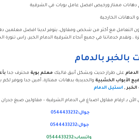
لم دهانات ممتاز ورخيص افضل عامل بويات في الشرقية
و الدهانات الخارجية
 التعامل مع أكثر من شخص ومقاول، يتوفر لدينا افضل معلمين ده
ة ، ونقدم خدماتنا في جميع أنحاء الشرقية الدمام الخبر، راس تنورة ال
بالخبر بالدمام
لدمام
على طراز حديث وبشكل أنيق فاليك
معلم بوية
محترف جدا
بأع
يع الأبواب الخشبية
والحديدية بدهانات ممتازة، أمين جدا ويوفر لكم بو
لخبر ,
استيل الدمام
الأن بـ ارقام مقاول اصباغ في الدمام الشرقية – مقاولين صبغ جدران ا
جوال:0544433232
جوال:0544433232
واتساب:0544433232