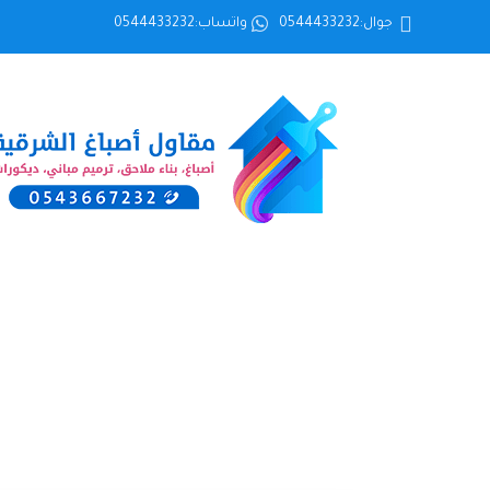
جوال:0544433232
واتساب:0544433232
معرض أعم