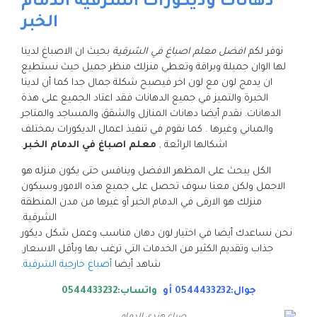
دهانات وديكورات الشرقية الدمام
الخبر
نوفر لكم
افضل معلم اصباغ في الشرقية
بحيث ان الاصباغ لدينا
لها الوان جميلة وبراقة وتعطي منزلك منظر جميل حيث نستطيع
ان يدمج لون مع لون اخر فيصبح شكلة جمال جدا كما أن لدينا
الخبرة والتميز في جميع الدهانات فقد اعتاد الجميع على هذة
الدهانات. نقدم أيضا دهانات المنازل والشقق والمساجد والمتاجر
والمباني وغيرها . كما نقوم في تنفيذ اعمال الديكورات بمختلف
اشكالها الرائعة ,
معلم اصباغ في الدمام الخبر
.
الكل يبحث على المظهر الافضل وينافس حتى يكون منزله هو
الاجمل ولكن معنا سوف تحصل على جميع هذه الامور وسيكون
منزلك هو الارقى في الدمام الخبر أو غيرها من مدن المنطقة
الشرقية.
نحن نساعدك أيضا في اختيار لون دهان مناسب وعمل شكل ديكور
جذاب وتقديم الكثير من الخدمات التي ترغب بها وبأقل الاسعار.
شاهد أيضا
أصباغ خارجية الشرقية
.
جوال:0544433232
أو
واتساب:0544433232