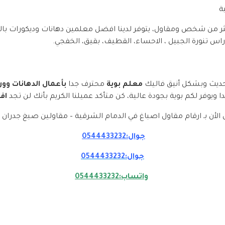
ة
 من شخص ومقاول، يتوفر لدينا افضل معلمين دهانات وديكورات بالد
راس تنورة الجبيل ، الاحساء، القطيف، بقيق، الخفجي.
حديث وبشكل أنيق فاليك
معلم بوية
محترف جدا
بأعمال الدهانات وور
ا ويوفر لكم بوية بجودة عالية، كن متأكد عميلنا الكريم بأنك لن تجد
اف
الأن بـ ارقام مقاول اصباغ في الدمام الشرقية – مقاولين صبغ جدران ا
جوال:0544433232
جوال:0544433232
واتساب:0544433232