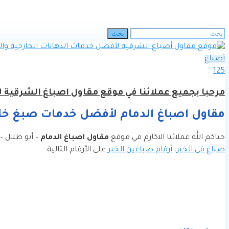
الرئيسية
»
أعمالنا وخدماتنا
»
معلم بويه هندي
البحث
بحث
عن:
أصباغ
125
مرحبا بجميع عملائنا في موقع مقاول اصباغ الشرقية ل
مقاول اصباغ الدمام لأفضل خدمات صبغ خار
حياكم الله عملائنا الاكارم في موقع
مقاول اصباغ الدمام
– أبو طلال –
صباغ في الخبر
،
أرقام صباغين الخبر
على الأرقام التالية: