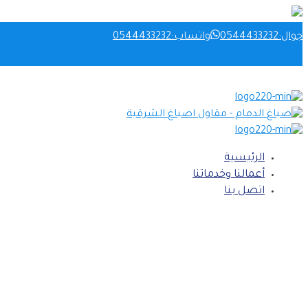
جوال:0544433232
واتساب:0544433232
الرئيسية‎
أعمالنا وخدماتنا‎
اتصل بنا‎
معرض أعمالنا - "معلم بويه هندي"