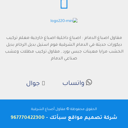
مقاول اصباغ الدمام : اصباغ داخلية اصباغ خارجية معلم تركيب
ديكورات حديثة في الدمام الشرقية فوم استيل بديل الرخام بديل
الخشب مرايا معينات جبس بورد , مقاول تركيب مظلات وعشب
صناعي الدمام
واتساب
جوال
الحقوق محفوظة © مقاول أصباغ الشرقية
شركة تصميم مواقع
سبأتك
-
967770422300