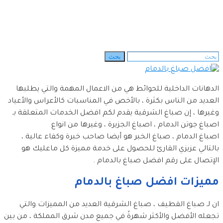
الرئيسية
»
أعمالنا وخدماتنا
»
أصباغ
»
رقم افضل صباغ بالدمام
0544433232 معلم بويه الخبر – صباغ رخيص في الدمام
البحث
بحث
عن:
الدهانات الداخلية للحوائط هي من الاعمال المهمة والتي يطلبها
العديد من الناس بكثرة ، بالأخص في المناسبات كالأعراس والأعياد
وغيرها ، إن صباغ الشرقية يقدم لكم افضل الخدمات المتعلقة بـ
اصباغ جوتن الدمام ، اصباغ الجزيرة ، وغيرها من انواع
اصباغ الدمام ، صباغ الخبر هو أيضا صاحب خبرة وكفاء عالية ،
بالتالي عزيزي القارئ للحصول على خدمة مميزة كل ماعليك هو
الإتصال على رقم افضل صباغ بالدمام .
مميزات افضل صباغ بالدمام
ان لـ صباغ القطيف ، صباغ الشرقية العديد من المميزات والتي
تجعله الأفضل والأكثر شهرةً في جميع مدن شرق المملكة ، من بين