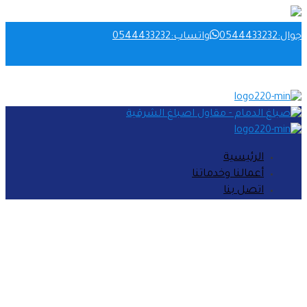
جوال:0544433232
واتساب:0544433232
الرئيسية‎
أعمالنا وخدماتنا‎
اتصل بنا‎
رقم افضل صباغ بالدمام 0544433232
معلم بويه الخبر – صباغ رخيص في الدمام