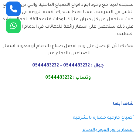
ستجده لدينا مع وجود اجود انواع الاصباغ الداخلية والتي تروق لجميع
الناس في الشرقية ، معنا فقط ستدرك أهمية الروعة في منزلك
حيث ستجعل من كل جدران منزلك لوحات فنيه فائقة الجمال ، زيادة
على ذلك ستحصل على اسعار رائعة للدهانات في الدمام الخبر
القطيف .
يمكنك الأن الإتصال على رقم افضل صباغ بالدمام أو معرفة اسعار
الصباغين بالدمام عبر :
جوال : 0544433232 – 0544433232
وتساب : 0544433232
شاهد أيضا
أصباغ خارجية ممتازة بالشرقية
اسعار براويز الفوم بالدمام