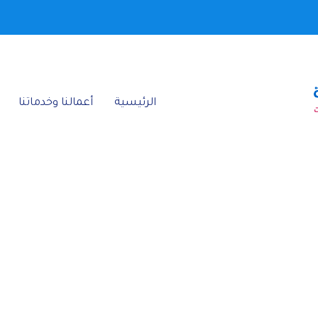
الرئيسية‎
أعمالنا وخدماتنا‎
لنا - "براويز فوم
الرئيسية
»
أعمالنا وخدماتنا
»
براويز فوم القطيف