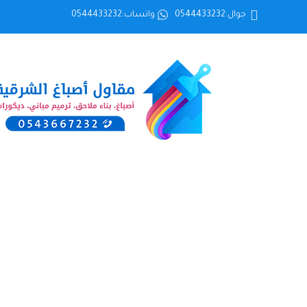
جوال:0544433232
واتساب:0544433232
معرض أعما