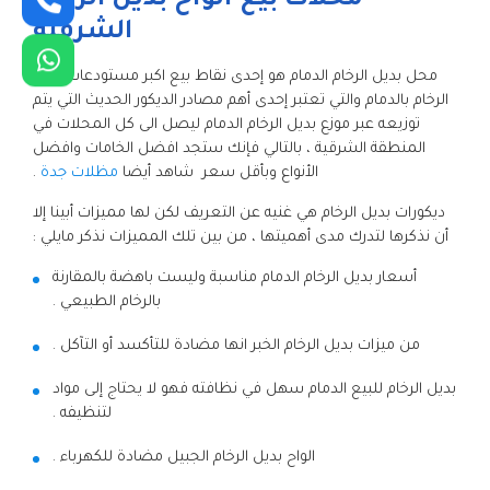
محلات بيع ألواح بديل الرخام
الشرقية
محل بديل الرخام الدمام هو إحدى نقاط بيع اكبر مستودعات بديل
الرخام بالدمام والتي تعتبر إحدى أهم مصادر الديكور الحديث التي يتم
توزيعه عبر موزع بديل الرخام الدمام ليصل الى كل المحلات في
المنطقة الشرقية ، بالتالي فإنك ستجد افضل الخامات وافضل
الأنواع وبأقل سعر شاهد أيضا
مظلات جدة
.
ديكورات بديل الرخام هي غنيه عن التعريف لكن لها مميزات أبينا إلا
أن نذكرها لتدرك مدى أهميتها ، من بين تلك المميزات نذكر مايلي :
أسعار بديل الرخام الدمام مناسبة وليست باهضة بالمقارنة
بالرخام الطبيعي .
من ميزات بديل الرخام الخبر انها مضادة للتأكسد أو التآكل .
بديل الرخام للبيع الدمام سهل في نظافته فهو لا يحتاج إلى مواد
لتنظيفه .
الواح بديل الرخام الجبيل مضادة للكهرباء .